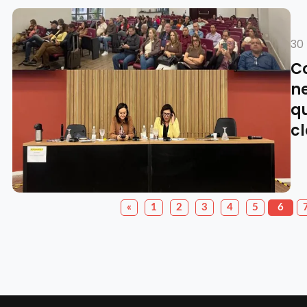
30 
C
n
qu
c
«
1
2
3
4
5
6