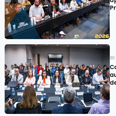
a
P
30 
C
au
d