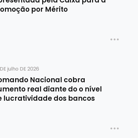
presentada pela Caixa para a
romoção por Mérito
DE julho DE 2026
omando Nacional cobra
mento real diante do o nível
e lucratividade dos bancos