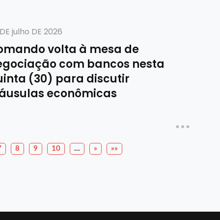
DE julho DE 2026
omando volta à mesa de
egociação com bancos nesta
inta (30) para discutir
láusulas econômicas
7
8
9
10
…
»
»»